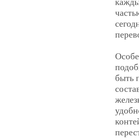
кажд
часть
сего
перев
Особ
подоб
быть 
сост
желез
удоб
кон
перес