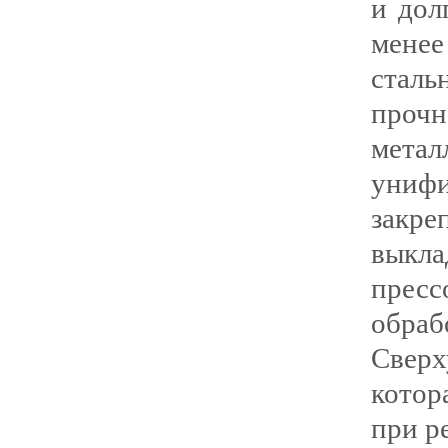
и дол
менее
стал
проч
мет
униф
закр
выкл
прес
обраб
Сверх
котор
при р