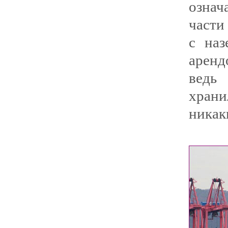
означ
части
с наз
аренд
ведь
храни
никак