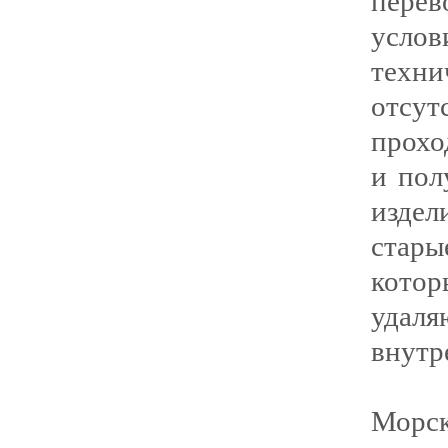
пере
услов
техн
отсу
прохо
и пол
издел
стары
кото
удаля
внутр
Морск