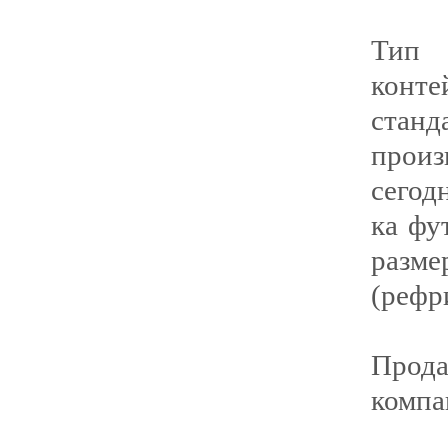
Тип 
конт
стан
прои
сегод
ка фу
разме
(рефр
Прод
компа