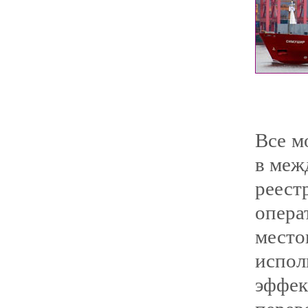
Все м
в меж
реес
опе
место
исп
эффек